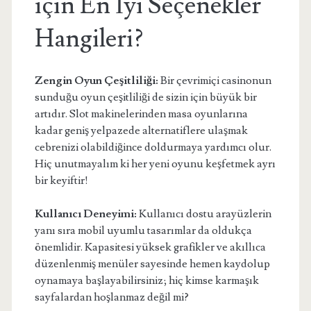
için En İyi Seçenekler
Hangileri?
Zengin Oyun Çeşitliliği:
Bir çevrimiçi casinonun
sunduğu oyun çeşitliliği de sizin için büyük bir
artıdır. Slot makinelerinden masa oyunlarına
kadar geniş yelpazede alternatiflere ulaşmak
cebrenizi olabildiğince doldurmaya yardımcı olur.
Hiç unutmayalım ki her yeni oyunu keşfetmek ayrı
bir keyiftir!
Kullanıcı Deneyimi:
Kullanıcı dostu arayüzlerin
yanı sıra mobil uyumlu tasarımlar da oldukça
önemlidir. Kapasitesi yüksek grafikler ve akıllıca
düzenlenmiş menüler sayesinde hemen kaydolup
oynamaya başlayabilirsiniz; hiç kimse karmaşık
sayfalardan hoşlanmaz değil mi?