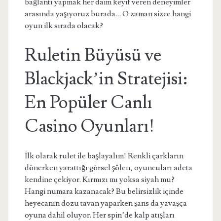
bağlantı yapmak her daim keyif veren deneyimler
arasında yaşıyoruz burada… O zaman sizce hangi
oyun ilk sırada olacak?
Ruletin Büyüsü ve
Blackjack’in Stratejisi:
En Popüler Canlı
Casino Oyunları!
İlk olarak rulet ile başlayalım! Renkli çarkların
dönerken yarattığı görsel şölen, oyuncuları adeta
kendine çekiyor. Kırmızı mı yoksa siyah mu?
Hangi numara kazanacak? Bu belirsizlik içinde
heyecanın dozu tavan yaparken şans da yavaşça
oyuna dahil oluyor. Her spin’de kalp atışları