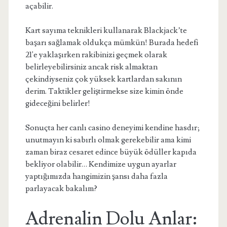
açabilir.
Kart sayıma teknikleri kullanarak Blackjack’te
başarı sağlamak oldukça mümkün! Burada hedefi
21'e yaklaşırken rakibinizi geçmek olarak
belirleyebilirsiniz ancak risk almaktan
çekindiyseniz çok yüksek kartlardan sakının
derim. Taktikler geliştirmekse size kimin önde
gideceğini belirler!
Sonuçta her canlı casino deneyimi kendine hasdır;
unutmayın ki sabırlı olmak gerekebilir ama kimi
zaman biraz cesaret edince büyük ödüller kapıda
bekliyor olabilir… Kendimize uygun ayarlar
yaptığımızda hangimizin şansı daha fazla
parlayacak bakalım?
Adrenalin Dolu Anlar: