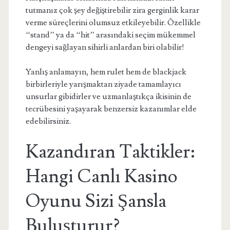
tutmanız çok şey değiştirebilir zira gerginlik karar
verme süreçlerini olumsuz etkileyebilir. Özellikle
‘‘stand’’ ya da ‘‘hit’’ arasındaki seçim mükemmel
dengeyi sağlayan sihirli anlardan biri olabilir!
Yanlış anlamayın, hem rulet hem de blackjack
birbirleriyle yarışmaktan ziyade tamamlayıcı
unsurlar gibidirler ve uzmanlaştıkça ikisinin de
tecrübesini yaşayarak benzersiz kazanımlar elde
edebilirsiniz.
Kazandıran Taktikler:
Hangi Canlı Kasino
Oyunu Sizi Şansla
Buluşturur?