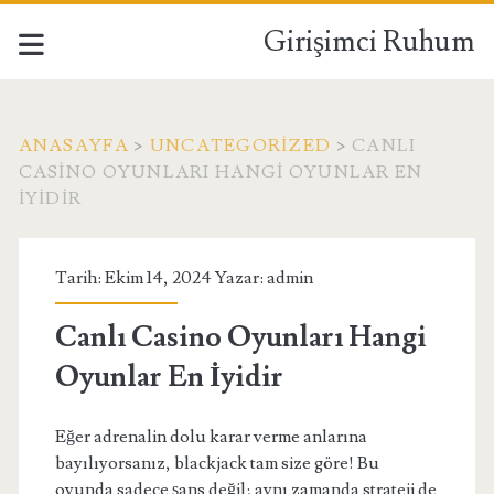
Girişimci Ruhum
ANASAYFA
>
UNCATEGORIZED
>
CANLI
CASINO OYUNLARI HANGI OYUNLAR EN
İYIDIR
Tarih: Ekim 14, 2024 Yazar:
admin
Canlı Casino Oyunları Hangi
Oyunlar En İyidir
Eğer adrenalin dolu karar verme anlarına
bayılıyorsanız, blackjack tam size göre! Bu
oyunda sadece şans değil; aynı zamanda strateji de