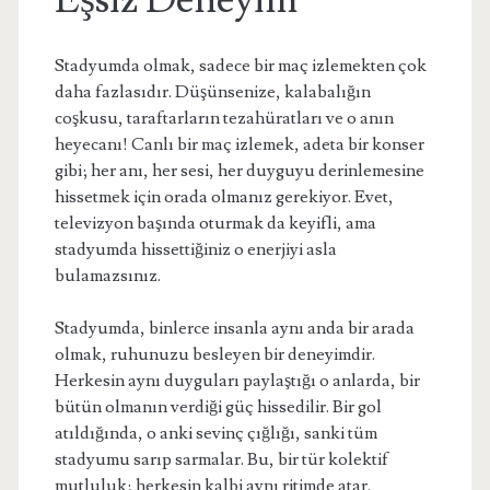
Eşsiz Deneyim
Stadyumda olmak, sadece bir maç izlemekten çok
daha fazlasıdır. Düşünsenize, kalabalığın
coşkusu, taraftarların tezahüratları ve o anın
heyecanı! Canlı bir maç izlemek, adeta bir konser
gibi; her anı, her sesi, her duyguyu derinlemesine
hissetmek için orada olmanız gerekiyor. Evet,
televizyon başında oturmak da keyifli, ama
stadyumda hissettiğiniz o enerjiyi asla
bulamazsınız.
Stadyumda, binlerce insanla aynı anda bir arada
olmak, ruhunuzu besleyen bir deneyimdir.
Herkesin aynı duyguları paylaştığı o anlarda, bir
bütün olmanın verdiği güç hissedilir. Bir gol
atıldığında, o anki sevinç çığlığı, sanki tüm
stadyumu sarıp sarmalar. Bu, bir tür kolektif
mutluluk; herkesin kalbi aynı ritimde atar.