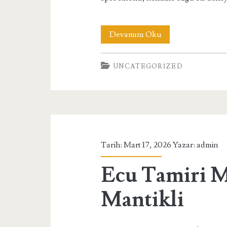
Kizilay
Devamını Oku
Spor
UNCATEGORIZED
Salonlarinda
Uyelik
Fiyatlari
Tarih: Mart 17, 2026 Yazar:
admin
Ecu Tamiri M
Mantikli