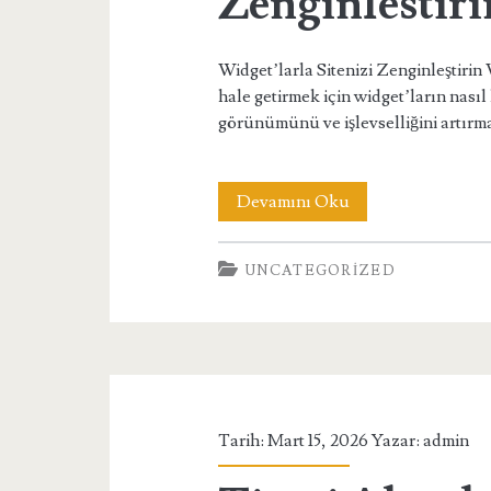
Zenginlestiri
Widget’larla Sitenizi Zenginleştirin 
hale getirmek için widget’ların nasıl
görünümünü ve işlevselliğini artırma
Widgetlarla
Devamını Oku
Sitenizi
UNCATEGORIZED
Zenginlestirin
Tarih: Mart 15, 2026 Yazar:
admin