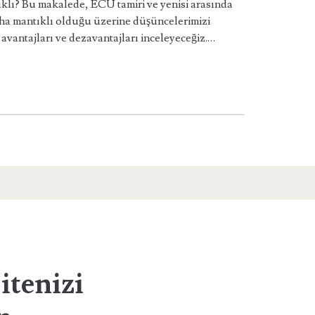
klı? Bu makalede, ECU tamiri ve yenisi arasında
aha mantıklı olduğu üzerine düşüncelerimizi
 avantajları ve dezavantajları inceleyeceğiz.…
itenizi