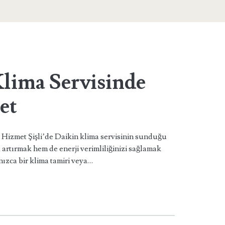
Klima Servisinde
et
li Hizmet Şişli’de Daikin klima servisinin sunduğu
artırmak hem de enerji verimliliğinizi sağlamak
lnızca bir klima tamiri veya…