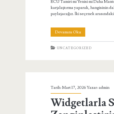
ECU Tamiri mi Yenisi mi Daha Mantı
karşılaştırma yaparak, hangisinin d
paylaşacağız. İki seçenek arasındaki
Ecu
Devamını Oku
Tamiri
UNCATEGORIZED
Mi
Yenisi
Mi
Daha
Mantikli
Tarih: Mart 17, 2026 Yazar:
admin
Widgetlarla S