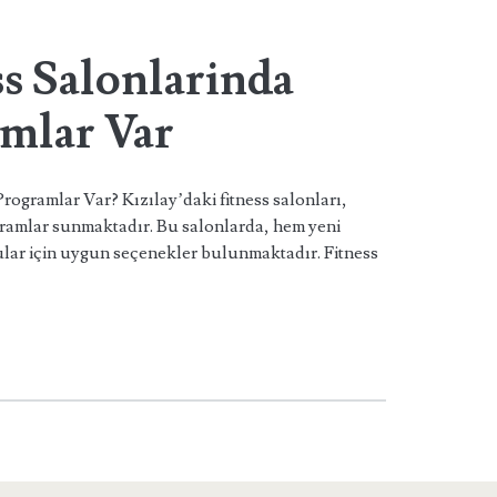
ss Salonlarinda
mlar Var
rogramlar Var? Kızılay’daki fitness salonları,
rogramlar sunmaktadır. Bu salonlarda, hem yeni
lar için uygun seçenekler bulunmaktadır. Fitness