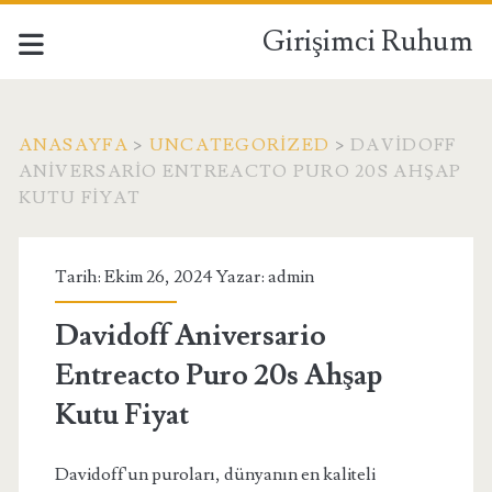
Girişimci Ruhum
ANASAYFA
>
UNCATEGORIZED
>
DAVIDOFF
ANIVERSARIO ENTREACTO PURO 20S AHŞAP
KUTU FIYAT
Tarih: Ekim 26, 2024 Yazar:
admin
Davidoff Aniversario
Entreacto Puro 20s Ahşap
Kutu Fiyat
Davidoff'un puroları, dünyanın en kaliteli