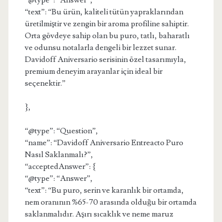
“@type”: “Answer”,
“text”: “Bu ürün, kaliteli tütün yapraklarından
üretilmiştir ve zengin bir aroma profiline sahiptir.
Orta gövdeye sahip olan bu puro, tatlı, baharatlı
ve odunsu notalarla dengeli bir lezzet sunar.
Davidoff Aniversario serisinin özel tasarımıyla,
premium deneyim arayanlar için ideal bir
seçenektir.”
},
“@type”: “Question”,
“name”: “Davidoff Aniversario Entreacto Puro
Nasıl Saklanmalı?”,
“acceptedAnswer”: {
“@type”: “Answer”,
“text”: “Bu puro, serin ve karanlık bir ortamda,
nem oranının %65-70 arasında olduğu bir ortamda
saklanmalıdır. Aşırı sıcaklık ve neme maruz