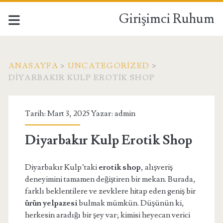
Girişimci Ruhum
ANASAYFA
>
UNCATEGORIZED
>
DIYARBAKIR KULP EROTIK SHOP
Tarih: Mart 3, 2025 Yazar:
admin
Diyarbakır Kulp Erotik Shop
Diyarbakır Kulp’taki
erotik shop
, alışveriş
deneyimini tamamen değiştiren bir mekan. Burada,
farklı beklentilere ve zevklere hitap eden geniş bir
ürün yelpazesi
bulmak mümkün. Düşünün ki,
herkesin aradığı bir şey var; kimisi heyecan verici