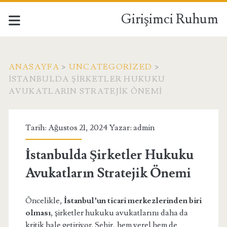
Girişimci Ruhum
ANASAYFA
>
UNCATEGORIZED
>
İSTANBULDA ŞIRKETLER HUKUKU
AVUKATLARIN STRATEJIK ÖNEMI
Tarih: Ağustos 21, 2024 Yazar:
admin
İstanbulda Şirketler Hukuku
Avukatların Stratejik Önemi
Öncelikle,
İstanbul’un ticari merkezlerinden biri
olması
, şirketler hukuku avukatlarını daha da
kritik hale getiriyor. Şehir, hem yerel hem de