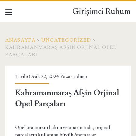
Girişimci Ruhum
ANASAYFA
>
UNCATEGORIZED
>
KAHRAMANMARAŞ AFŞIN ORJINAL OPEL
PARÇALARI
Tarih: Ocak 22, 2024 Yazar:
admin
Kahramanmaraş Afşin Orjinal
Opel Parçaları
Opel aracınızın bakım ve onarımında, orijinal
parçaların kullanımı büyük önem taşır.