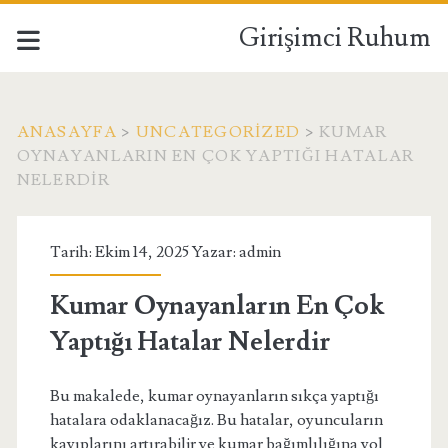
Girişimci Ruhum
ANASAYFA
>
UNCATEGORIZED
>
KUMAR
OYNAYANLARIN EN ÇOK YAPTIĞI HATALAR
NELERDIR
Tarih: Ekim 14, 2025 Yazar:
admin
Kumar Oynayanların En Çok
Yaptığı Hatalar Nelerdir
Bu makalede, kumar oynayanların sıkça yaptığı
hatalara odaklanacağız. Bu hatalar, oyuncuların
kayıplarını artırabilir ve kumar bağımlılığına yol