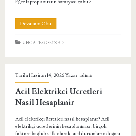
Eğer laptopunuzun bataryası çabuk…
Ankara
Devamını Oku
Hp
UNCATEGORIZED
Laptop
Batarya
Degisimi
Tarih: Haziran 14, 2026 Yazar:
admin
Acil Elektrikci Ucretleri
Nasil Hesaplanir
Acil elektrikçi ücretleri nasıl hesaplanır? Acil
elektrikçi ücretlerinin hesaplanması, birçok
faktöre bağlıdır. İlk olarak, acil durumların doğası