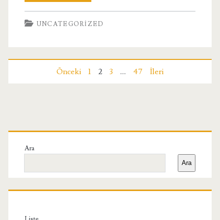
Cruise
UNCATEGORIZED
İstanbul
Everything
You
Yazı
Önceki
1
2
3
…
47
İleri
Need
sayfalaması
To
Know
Birincil
Yan
Ara
Ara
Menü
Liste