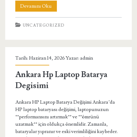
Step
Devamını Oku
By
UNCATEGORIZED
Step
E
Waste
Tarih: Haziran 14, 2026 Yazar:
admin
Recycling
Process
Ankara Hp Laptop Batarya
Explained
Degisimi
Ankara HP Laptop Batarya Değişimi Ankara’da
HP laptop bataryası değişimi, laptopunuzun
**performansını artırmak** ve **ömrünü
uzatmak** için oldukça önemlidir. Zamanla,
bataryalar yıpranır ve eski verimliliğini kaybeder.