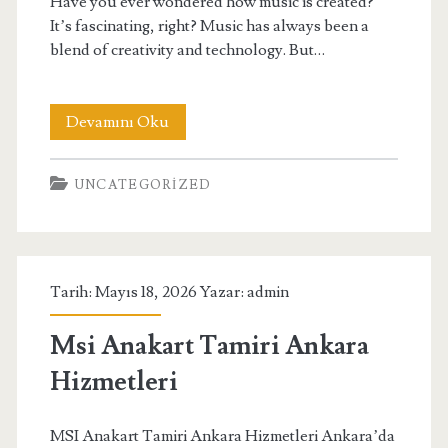
Have you ever wondered how music is created?
It’s fascinating, right? Music has always been a
blend of creativity and technology. But…
Ai
Devamını Oku
Music
UNCATEGORIZED
Generation
The
End
Tarih: Mayıs 18, 2026 Yazar:
admin
Of
Stock
Msi Anakart Tamiri Ankara
Music
Hizmetleri
MSI Anakart Tamiri Ankara Hizmetleri Ankara’da