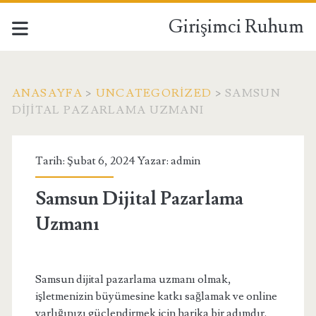
Girişimci Ruhum
ANASAYFA
>
UNCATEGORIZED
>
SAMSUN
DIJITAL PAZARLAMA UZMANI
Tarih: Şubat 6, 2024 Yazar:
admin
Samsun Dijital Pazarlama
Uzmanı
Samsun dijital pazarlama uzmanı olmak,
işletmenizin büyümesine katkı sağlamak ve online
varlığınızı güçlendirmek için harika bir adımdır.