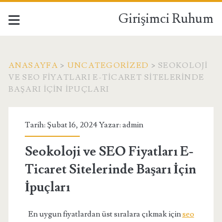
Girişimci Ruhum
ANASAYFA
>
UNCATEGORIZED
>
SEOKOLOJI
VE SEO FIYATLARI E-TICARET SITELERINDE
BAŞARI İÇIN İPUÇLARI
Tarih: Şubat 16, 2024 Yazar:
admin
Seokoloji ve SEO Fiyatları E-
Ticaret Sitelerinde Başarı İçin
İpuçları
En uygun fiyatlardan üst sıralara çıkmak için
seo