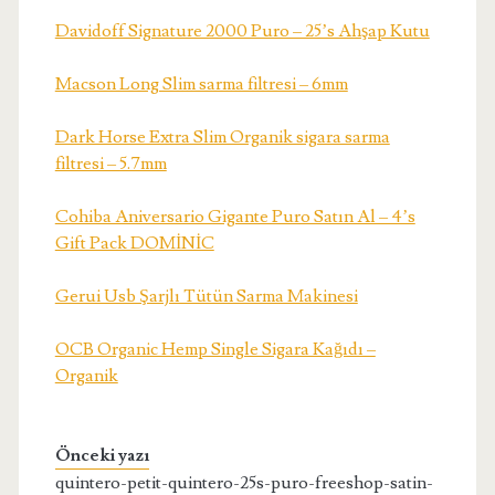
Davidoff Signature 2000 Puro – 25’s Ahşap Kutu
Macson Long Slim sarma filtresi – 6mm
Dark Horse Extra Slim Organik sigara sarma
filtresi – 5.7mm
Cohiba Aniversario Gigante Puro Satın Al – 4’s
Gift Pack DOMİNİC
Gerui Usb Şarjlı Tütün Sarma Makinesi
OCB Organic Hemp Single Sigara Kağıdı –
Organik
Önceki yazı
quintero-petit-quintero-25s-puro-freeshop-satin-