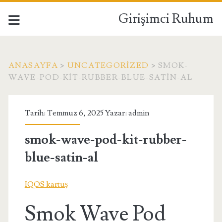
Girişimci Ruhum
ANASAYFA
>
UNCATEGORIZED
>
SMOK-
WAVE-POD-KIT-RUBBER-BLUE-SATIN-AL
Tarih: Temmuz 6, 2025 Yazar:
admin
smok-wave-pod-kit-rubber-
blue-satin-al
IQOS kartuş
Smok Wave Pod