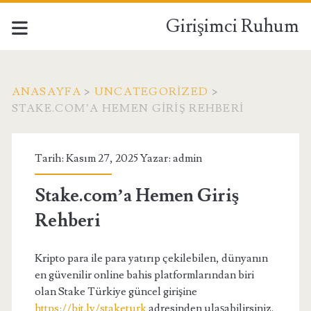
Girişimci Ruhum
ANASAYFA
>
UNCATEGORIZED
>
STAKE.COM’A HEMEN GIRIŞ REHBERI
Tarih: Kasım 27, 2025 Yazar:
admin
Stake.com’a Hemen Giriş
Rehberi
Kripto para ile para yatırıp çekilebilen, dünyanın
en güvenilir online bahis platformlarından biri
olan Stake Türkiye güncel girişine
https://bit.ly/staketurk
adresinden ulaşabilirsiniz.