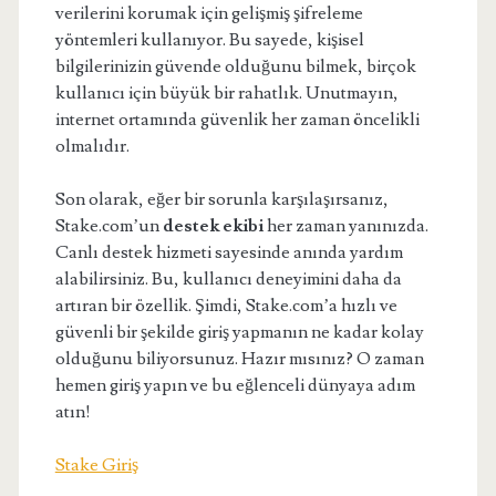
verilerini korumak için gelişmiş şifreleme
yöntemleri kullanıyor. Bu sayede, kişisel
bilgilerinizin güvende olduğunu bilmek, birçok
kullanıcı için büyük bir rahatlık. Unutmayın,
internet ortamında güvenlik her zaman öncelikli
olmalıdır.
Son olarak, eğer bir sorunla karşılaşırsanız,
Stake.com’un
destek ekibi
her zaman yanınızda.
Canlı destek hizmeti sayesinde anında yardım
alabilirsiniz. Bu, kullanıcı deneyimini daha da
artıran bir özellik. Şimdi, Stake.com’a hızlı ve
güvenli bir şekilde giriş yapmanın ne kadar kolay
olduğunu biliyorsunuz. Hazır mısınız? O zaman
hemen giriş yapın ve bu eğlenceli dünyaya adım
atın!
Stake Giriş