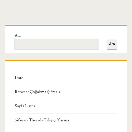
Birincil
Yan
Ara
Ara
Menü
Liste
Retweet Çoğaltma Şifresiz
Sayfa Listesi
Şifresiz Threads Takipçi Kasma