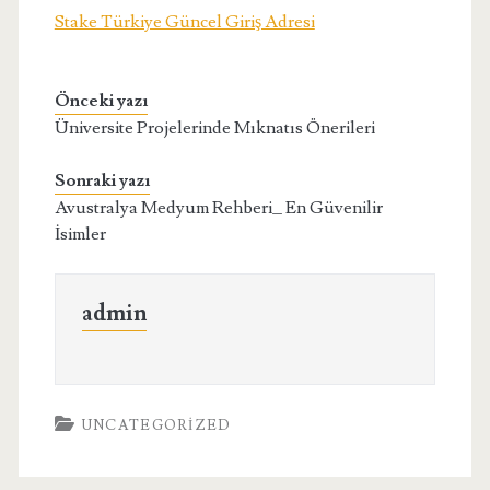
Stake Türkiye Güncel Giriş Adresi
Önceki yazı
Üniversite Projelerinde Mıknatıs Önerileri
Sonraki yazı
Avustralya Medyum Rehberi_ En Güvenilir
İsimler
admin
UNCATEGORIZED