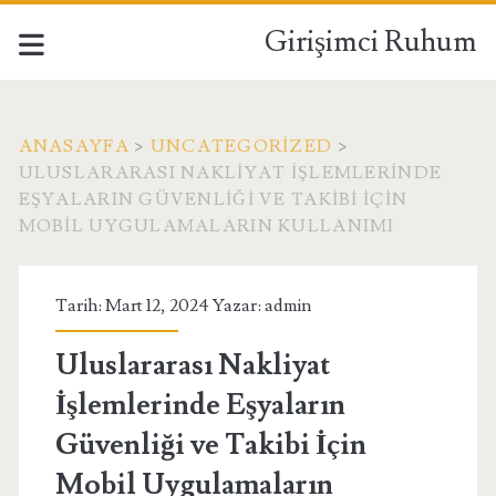
Girişimci Ruhum
ANASAYFA
>
UNCATEGORIZED
>
ULUSLARARASI NAKLIYAT İŞLEMLERINDE
EŞYALARIN GÜVENLIĞI VE TAKIBI İÇIN
MOBIL UYGULAMALARIN KULLANIMI
Tarih: Mart 12, 2024 Yazar:
admin
Uluslararası Nakliyat
İşlemlerinde Eşyaların
Güvenliği ve Takibi İçin
Mobil Uygulamaların