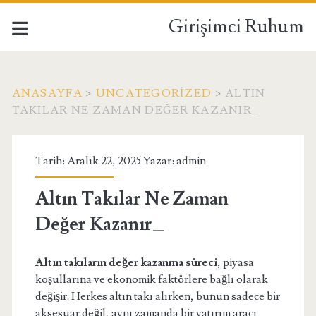
Girişimci Ruhum
ANASAYFA
>
UNCATEGORIZED
>
ALTIN
TAKILAR NE ZAMAN DEĞER KAZANIR_
Tarih: Aralık 22, 2025 Yazar:
admin
Altın Takılar Ne Zaman
Değer Kazanır_
Altın takıların değer kazanma süreci
, piyasa
koşullarına ve ekonomik faktörlere bağlı olarak
değişir. Herkes altın takı alırken, bunun sadece bir
aksesuar değil, aynı zamanda bir yatırım aracı