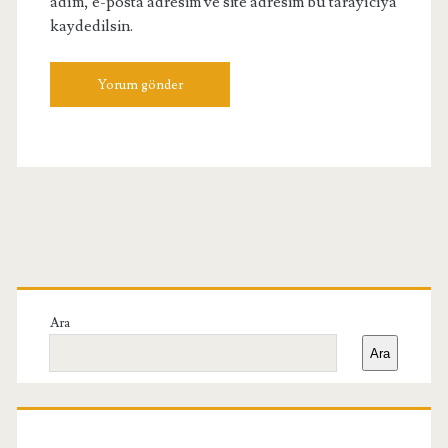
adım, e-posta adresim ve site adresim bu tarayıcıya
kaydedilsin.
Birincil
Yan
Ara
Ara
Menü