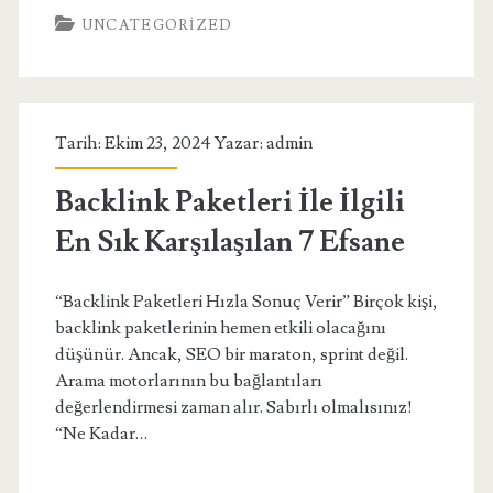
UNCATEGORIZED
NYC
Compact
Mix
Tarih: Ekim 23, 2024 Yazar:
admin
Yabanmersini
aromalı
Backlink Paketleri İle İlgili
Satın
En Sık Karşılaşılan 7 Efsane
Al
“Backlink Paketleri Hızla Sonuç Verir” Birçok kişi,
backlink paketlerinin hemen etkili olacağını
düşünür. Ancak, SEO bir maraton, sprint değil.
Arama motorlarının bu bağlantıları
değerlendirmesi zaman alır. Sabırlı olmalısınız!
“Ne Kadar…