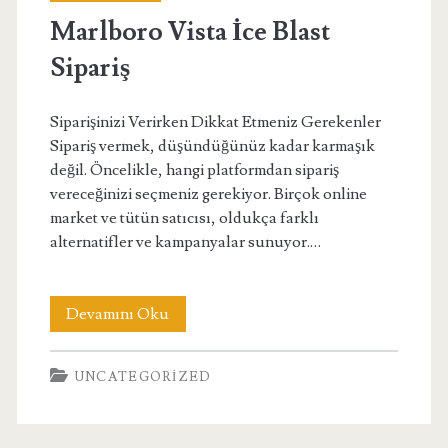
aromalı
Marlboro Vista İce Blast
sigara
Sipariş
Sipariş
Siparişinizi Verirken Dikkat Etmeniz Gerekenler
Sipariş vermek, düşündüğünüz kadar karmaşık
değil. Öncelikle, hangi platformdan sipariş
vereceğinizi seçmeniz gerekiyor. Birçok online
market ve tütün satıcısı, oldukça farklı
alternatifler ve kampanyalar sunuyor.…
Marlboro
Devamını Oku
Vista
UNCATEGORIZED
İce
Blast