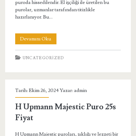
puroda hissedilendir. El işçiliği ile üretilen bu
purolar, uzmanlar tarafından titizlikle
hazırlanıyor. Bu…
Davidoff
Devamını Oku
Aniversario
UNCATEGORIZED
Entreacto
Puro
20s
Tarih: Ekim 26, 2024 Yazar:
admin
Ahşap
Kutu
H Upmann Majestic Puro 25s
Fiyat
Fiyat
H Upmann Majestic puroları, şıklığı ve lezzeti bir