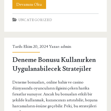
Backlink
Devamını Oku
Paketleri
UNCATEGORIZED
İle
İlgili
En
Tarih: Ekim 20, 2024 Yazar:
admin
Sık
Karşılaşılan
Deneme Bonusu Kullanırken
7
Uygulanabilecek Stratejiler
Efsane
Deneme bonusları, online bahis ve casino
dünyasında oyuncuların ilgisini çeken harika
fırsatlar sunuyor. Ancak bu bonusları etkili bir
şekilde kullanmak, kazancınızı artırabilir; boşuna
harcamaların önüne geçebilir. Peki, bu stratejileri