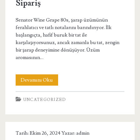
Sipariş
Senator Wine Grape 80s, şarap üzümünün
ferahlatıcı ve tatlı notalarını barındırıyor. İlk
başlangıçta, hafif buruk bir tat ile
karşılaşıyorsunuz, ancak zamanla bu tat, zengin
bir şarap deneyimine dönüşüyor. Üzüm
aromasının…
Senator
Devamını Oku
Wine
UNCATEGORIZED
Grape
80s
Şarap
Tarih: Ekim 26, 2024 Yazar:
admin
Üzümü