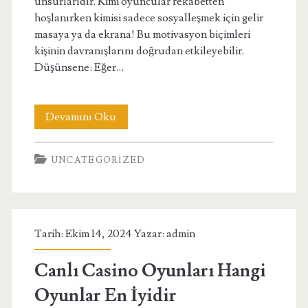
unsurlarıdır. Kimi oyuncular rekabetten
hoşlanırken kimisi sadece sosyalleşmek için gelir
masaya ya da ekrana! Bu motivasyon biçimleri
kişinin davranışlarını doğrudan etkileyebilir.
Düşünsene: Eğer…
Oyun
Devamını Oku
Oynarken
UNCATEGORIZED
Dikkat
Edilmesi
Gereken
Tarih: Ekim 14, 2024 Yazar:
admin
Psikolojik
Faktörler
Canlı Casino Oyunları Hangi
Oyunlar En İyidir