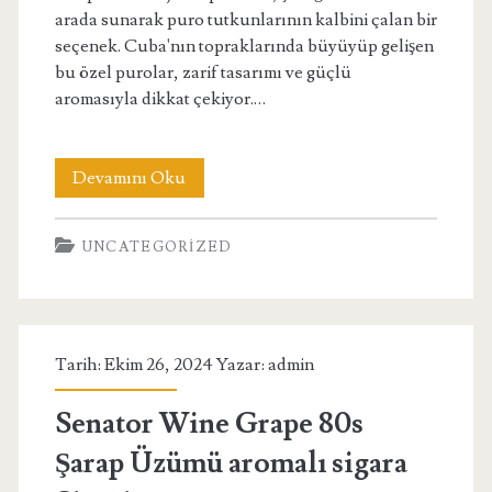
arada sunarak puro tutkunlarının kalbini çalan bir
seçenek. Cuba'nın topraklarında büyüyüp gelişen
bu özel purolar, zarif tasarımı ve güçlü
aromasıyla dikkat çekiyor.…
H
Devamını Oku
Upmann
UNCATEGORIZED
Majestic
Puro
25s
Tarih: Ekim 26, 2024 Yazar:
admin
Fiyat
Senator Wine Grape 80s
Şarap Üzümü aromalı sigara