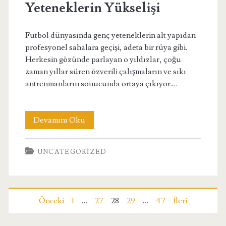
Yeteneklerin Yükselişi
Futbol dünyasında genç yeteneklerin alt yapıdan
profesyonel sahalara geçişi, adeta bir rüya gibi.
Herkesin gözünde parlayan o yıldızlar, çoğu
zaman yıllar süren özverili çalışmaların ve sıkı
antrenmanların sonucunda ortaya çıkıyor.…
Alt
Devamını Oku
Yapıdan
UNCATEGORIZED
Yıldızlığa
Genç
Yeteneklerin
Yazı
Önceki
1
…
27
28
29
…
47
İleri
Yükselişi