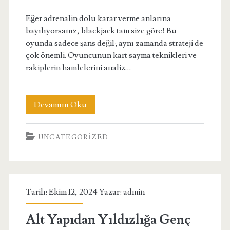
Eğer adrenalin dolu karar verme anlarına
bayılıyorsanız, blackjack tam size göre! Bu
oyunda sadece şans değil; aynı zamanda strateji de
çok önemli. Oyuncunun kart sayma teknikleri ve
rakiplerin hamlelerini analiz…
Canlı
Devamını Oku
Casino
UNCATEGORIZED
Oyunları
Hangi
Oyunlar
Tarih: Ekim 12, 2024 Yazar:
admin
En
İyidir
Alt Yapıdan Yıldızlığa Genç