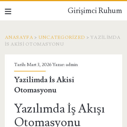
Girişimci Ruhum
ANASAYFA
>
UNCATEGORIZED
>
YAZILIMDA
İS AKISI OTOMASYONU
Tarih: Mart 3, 2026 Yazar:
admin
Yazilimda İs Akisi
Otomasyonu
Yazılımda İş Akışı
Otomasyonu